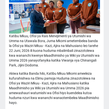
Katibu Mkuu, Ofisi ya Rais Menejimenti ya Utumishi wa
Umma na Utawala Bora, Juma Mkomi ametembelea banda
la Ofisi ya Waziri Mkuu - Kazi, Ajira na Mahusiano leo tarehe
22 Juni, 2026 ili kuona huduma mbalimbali zinazotolewa
kwa wananchi kwenye Maadhimisho ya Wiki ya Utumishi wa
Umma 2026 yanayofanyika katika Viwanja vya Chinangali
Park, Jijini Dodoma.
Akiwa katika Banda hilo, Katibu Mkuu Mkomi ameeleza
kufurahishwa na Elimu pamoja Huduma zinazotolewa na
Ofisi ya Waziri Mkuu - Kazi, Ajira na Mahusiano katika
Maadhimisho ya Wiki ya Utumishi wa Umma 2026 pia
amewashauri watumishi wa Ofisi hiyo kuendelea kutoa
huduma nzuri kwa wananchi wanaotembelea Maadhimisho
hayo.