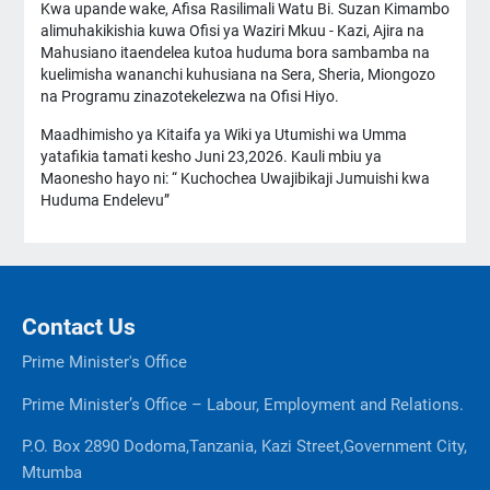
Kwa upande wake, Afisa Rasilimali Watu Bi. Suzan Kimambo
alimuhakikishia kuwa Ofisi ya Waziri Mkuu - Kazi, Ajira na
Mahusiano itaendelea kutoa huduma bora sambamba na
kuelimisha wananchi kuhusiana na Sera, Sheria, Miongozo
na Programu zinazotekelezwa na Ofisi Hiyo.
Maadhimisho ya Kitaifa ya Wiki ya Utumishi wa Umma
yatafikia tamati kesho Juni 23,2026. Kauli mbiu ya
Maonesho hayo ni: “ Kuchochea Uwajibikaji Jumuishi kwa
Huduma Endelevu”
Contact Us
Prime Minister's Office
Prime Minister’s Office – Labour, Employment and Relations.
P.O. Box 2890 Dodoma,Tanzania, Kazi Street,Government City,
Mtumba