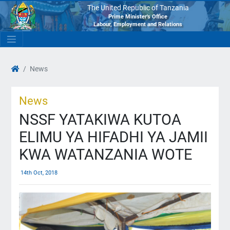
The United Republic of Tanzania
Prime Minister's Office
Labour, Employment and Relations
News
News
NSSF YATAKIWA KUTOA
ELIMU YA HIFADHI YA JAMII
KWA WATANZANIA WOTE
14th Oct, 2018