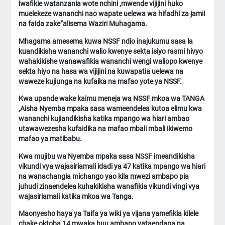
iwafikie watanzania wote nchini ,mwende vijijini huko
muelekeze wananchi nao wapate uelewa wa hifadhi za jamii
na faida zake”alisema Waziri Muhagama.
Mhagama amesema kuwa NSSF ndio inajukumu sasa la
kuandikisha wananchi walio kwenye sekta isiyo rasmi hivyo
wahakikishe wanawafikia wananchi wengi waliopo kwenye
sekta hiyo na hasa wa vijijini na kuwapatia uelewa na
waweze kujiunga na kufaika na mafao yote ya NSSF.
Kwa upande wake kaimu meneja wa NSSF mkoa wa TANGA
,Aisha Nyemba mpaka sasa wameendelea kutoa elimu kwa
wananchi kujiandikisha katika mpango wa hiari ambao
utawawezesha kufaidika na mafao mbali mbali ikiwemo
mafao ya matibabu.
Kwa mujibu wa Nyemba mpaka sasa NSSF imeandikisha
vikundi vya wajasiriamali idadi ya 47 katika mpango wa hiari
na wanachangia michango yao kila mwezi ambapo pia
juhudi zinaendelea kuhakikisha wanafikia vikundi vingi vya
wajasiriamali katika mkoa wa Tanga.
Maonyesho haya ya Taifa ya wiki ya vijana yamefikia kilele
chake oktoba 14 mwaka huu ambapo yataendana na