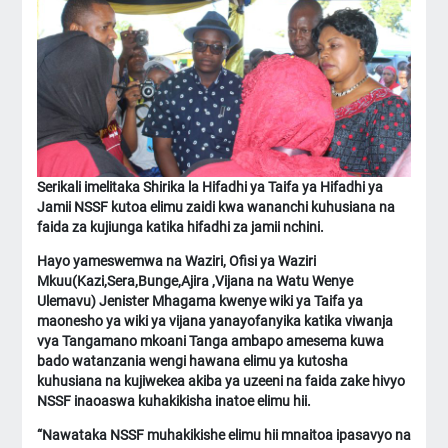
Serikali imelitaka Shirika la Hifadhi ya Taifa ya Hifadhi ya
Jamii NSSF kutoa elimu zaidi kwa wananchi kuhusiana na
faida za kujiunga katika hifadhi za jamii nchini.
Hayo yameswemwa na Waziri, Ofisi ya Waziri
Mkuu(Kazi,Sera,Bunge,Ajira ,Vijana na Watu Wenye
Ulemavu) Jenister Mhagama kwenye wiki ya Taifa ya
maonesho ya wiki ya vijana yanayofanyika katika viwanja
vya Tangamano mkoani Tanga ambapo amesema kuwa
bado watanzania wengi hawana elimu ya kutosha
kuhusiana na kujiwekea akiba ya uzeeni na faida zake hivyo
NSSF inaoaswa kuhakikisha inatoe elimu hii.
“Nawataka NSSF muhakikishe elimu hii mnaitoa ipasavyo na