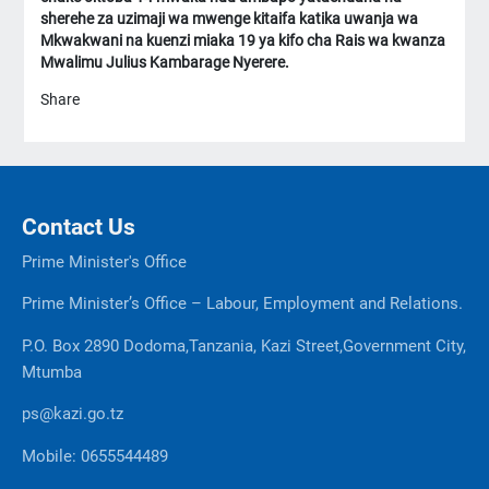
sherehe za uzimaji wa mwenge kitaifa katika uwanja wa
Mkwakwani na kuenzi miaka 19 ya kifo cha Rais wa kwanza
Mwalimu Julius Kambarage Nyerere.
Share
Contact Us
Prime Minister's Office
Prime Minister’s Office – Labour, Employment and Relations.
P.O. Box 2890 Dodoma,Tanzania, Kazi Street,Government City,
Mtumba
ps@kazi.go.tz
Mobile: 0655544489