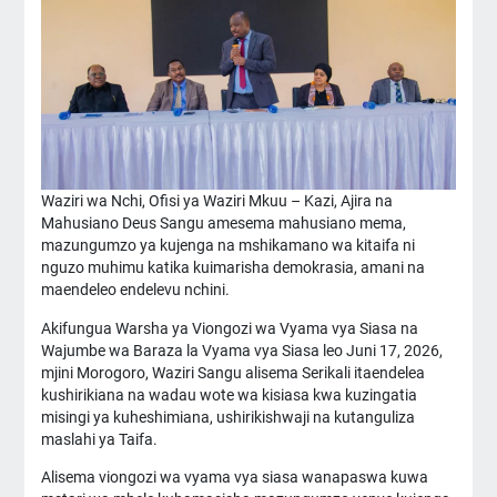
Waziri wa Nchi, Ofisi ya Waziri Mkuu – Kazi, Ajira na
Mahusiano Deus Sangu amesema mahusiano mema,
mazungumzo ya kujenga na mshikamano wa kitaifa ni
nguzo muhimu katika kuimarisha demokrasia, amani na
maendeleo endelevu nchini.
Akifungua Warsha ya Viongozi wa Vyama vya Siasa na
Wajumbe wa Baraza la Vyama vya Siasa leo Juni 17, 2026,
mjini Morogoro, Waziri Sangu alisema Serikali itaendelea
kushirikiana na wadau wote wa kisiasa kwa kuzingatia
misingi ya kuheshimiana, ushirikishwaji na kutanguliza
maslahi ya Taifa.
Alisema viongozi wa vyama vya siasa wanapaswa kuwa