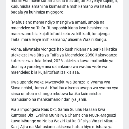
mstari wa mbele kuhamasisha mazungumzo yenye kujenga,
kudumisha amani na kuimarisha mshikamano wa kitaifa
badala ya kuhimiza migogoro.
“Mahusiano mema ndiyo msingi wa amani, umoja na
maendeleo ya Taifa. Tunaposhirikiana kwa heshima na
maelewano bila kujali tofauti zetu za kiitikadi, tunajenga
Taifa imara lenye mshikamano,” alisema Waziri Sangu.
Aidha, aliwataka viongozi hao kushirikiana na Serikali katika
utekelezaji wa Dira ya Taifa ya Maendeleo 2050 itakayoanza
kutekelezwa Julai Mosi, 2026, akieleza kuwa mafanikio ya
dira hiyo yanategemea ushirikiano wa wadau wote wa
maendeleo bila kujali tofauti za kisiasa.
Kwa upande wake, Mwenyekiti wa Baraza la Vyama vya
Siasa nchini, Juma Ali Khatibu alisema uwepo wa vyama vya
siasa unatoa mchango mkubwa katika kuimarisha
mahusiano na mshikamano ndani ya jamii.
Pia alimpongeza Rais Dkt. Samia Suluhu Hassan kwa
kumteua Dkt. Eveline Munisi wa Chama cha NCCR-Mageuzi
kuwa Mbunge na Naibu Waziri katika Ofisi ya Waziri Mkuu –
Kazi, Ajira na Mahusiano, akisema hatua hiyo ni ishara ya