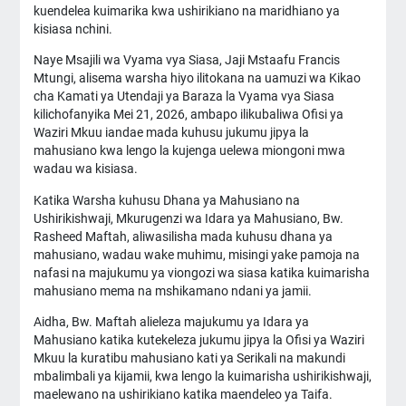
kuendelea kuimarika kwa ushirikiano na maridhiano ya
kisiasa nchini.
Naye Msajili wa Vyama vya Siasa, Jaji Mstaafu Francis
Mtungi, alisema warsha hiyo ilitokana na uamuzi wa Kikao
cha Kamati ya Utendaji ya Baraza la Vyama vya Siasa
kilichofanyika Mei 21, 2026, ambapo ilikubaliwa Ofisi ya
Waziri Mkuu iandae mada kuhusu jukumu jipya la
mahusiano kwa lengo la kujenga uelewa miongoni mwa
wadau wa kisiasa.
Katika Warsha kuhusu Dhana ya Mahusiano na
Ushirikishwaji, Mkurugenzi wa Idara ya Mahusiano, Bw.
Rasheed Maftah, aliwasilisha mada kuhusu dhana ya
mahusiano, wadau wake muhimu, misingi yake pamoja na
nafasi na majukumu ya viongozi wa siasa katika kuimarisha
mahusiano mema na mshikamano ndani ya jamii.
Aidha, Bw. Maftah alieleza majukumu ya Idara ya
Mahusiano katika kutekeleza jukumu jipya la Ofisi ya Waziri
Mkuu la kuratibu mahusiano kati ya Serikali na makundi
mbalimbali ya kijamii, kwa lengo la kuimarisha ushirikishwaji,
maelewano na ushirikiano katika maendeleo ya Taifa.