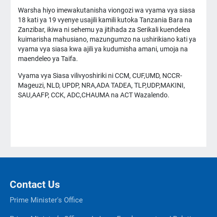
Warsha hiyo imewakutanisha viongozi wa vyama vya siasa
18 kati ya 19 vyenye usajili kamili kutoka Tanzania Bara na
Zanzibar, ikiwa ni sehemu ya jitihada za Serikali kuendelea
kuimarisha mahusiano, mazungumzo na ushirikiano kati ya
vyama vya siasa kwa ajili ya kudumisha amani, umoja na
maendeleo ya Taifa.
Vyama vya Siasa vilivyoshiriki ni CCM, CUF,UMD, NCCR-
Mageuzi, NLD, UPDP, NRA,ADA TADEA, TLP,UDP,MAKINI,
SAU,AAFP, CCK, ADC,CHAUMA na ACT Wazalendo.
Contact Us
Prime Minister's Office