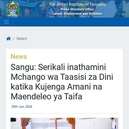
The United Republic of Tanzania
Prime Minister's Office
Labour, Employment and Relations
News
News
Sangu: Serikali inathamini
Mchango wa Taasisi za Dini
katika Kujenga Amani na
Maendeleo ya Taifa
20th Jun, 2026