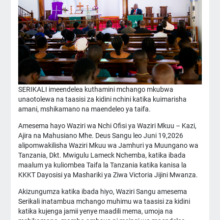
SERIKALI imeendelea kuthamini mchango mkubwa
unaotolewa na taasisi za kidini nchini katika kuimarisha
amani, mshikamano na maendeleo ya taifa.
Amesema hayo Waziri wa Nchi Ofisi ya Waziri Mkuu – Kazi,
Ajira na Mahusiano Mhe. Deus Sangu leo Juni 19,2026
alipomwakilisha Waziri Mkuu wa Jamhuri ya Muungano wa
Tanzania, Dkt. Mwigulu Lameck Nchemba, katika ibada
maalum ya kuliombea Taifa la Tanzania katika kanisa la
KKKT Dayosisi ya Mashariki ya Ziwa Victoria Jijini Mwanza.
Akizungumza katika ibada hiyo, Waziri Sangu amesema
Serikali inatambua mchango muhimu wa taasisi za kidini
katika kujenga jamii yenye maadili mema, umoja na