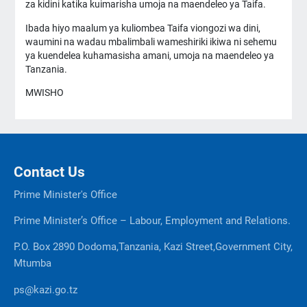
za kidini katika kuimarisha umoja na maendeleo ya Taifa.
Ibada hiyo maalum ya kuliombea Taifa viongozi wa dini,
waumini na wadau mbalimbali wameshiriki ikiwa ni sehemu
ya kuendelea kuhamasisha amani, umoja na maendeleo ya
Tanzania.
MWISHO
Contact Us
Prime Minister's Office
Prime Minister’s Office – Labour, Employment and Relations.
P.O. Box 2890 Dodoma,Tanzania, Kazi Street,Government City,
Mtumba
ps@kazi.go.tz