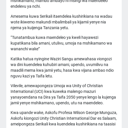
mshikamano, mambo ambayo ni msingi wa maendeleo
endelevu ya nchi.
Amesema kuwa Serikali itaendelea kushirikiana na wadau
wote ikiwemo makundi mbalimbali ya kijamii yenye nia
njema ya kuijenga Tanzania yetu.
“Tunatambua kuwa maendeleo ya kweli hayawezi
kupatikana bila amani, utulivu, umoja na mshikamano wa
wananchi wake”
Katika hatua nyingine Waziri Sangu amewahasa viongozi
wa dini kuendelea kuhubiri amani, upendo, uvumilivu na
maadili mema kwa jamii yetu, hasa kwa vijana ambao ndio
nguvu kazi ya Taifa letu.
Vilevile, amewapongeza Umoja wa Unity of Christian
International (UCI) kwa kuweka malengo mazuri
yanayoendana na Dira ya Taifa 2050 yenye lengo la kujenga
jamii yenye mshikamano, upendo, utu na maendeleo.
Kwa upande wake, Askofu Profesa Wilson George Munguza,
Askofu kiongozi Unity Christian International Dar es Salaam,
ameipongeza Serikali kwa kuendelea kushirikiana na taasisi