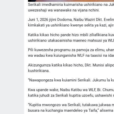
Serikali imedhamiria kuimarisha ushirikiano na J
uwezeshaji wa wanawake na vijana nchini.
Juni 1, 2026 jijini Dodoma, Naibu Waziri Dkt. Evel
kimkakati ya ushirikiano kwenye sekta ya kazi, aj
Katika kikao hicho pande hizo mbili ziliafikia
ushirikiano utakaoainisha maeneo mahsusi ya WLF
Pili kuwezesha programu za pamoja za elimu, uha
wa wadau kwa kuiunganisha WLF na taasisi na idara
Akizungumza katika kikao hicho, Dkt. Munisi alii
kushirikiana.
“Nawapongeza kwa kuiamini Serikali. Jukumu la ku
Kwa upande wake, Naibu Katibu wa WLF, Bi. Chumu 
katika juhudi za Serikali kupitia uzoefu, ushawi
“Kupitia mwongozo wa Serikali, tutakuwa jukwaa 
busara na kuchangia maendeleo ya Taifa,” alisema