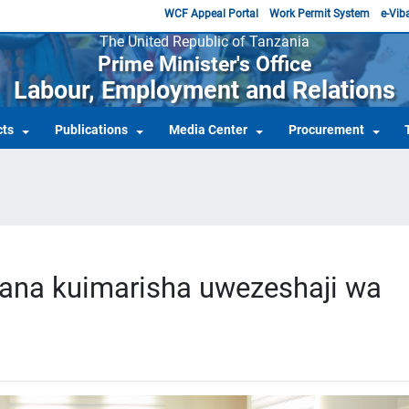
WCF Appeal Portal
Work Permit System
e-Viba
The United Republic of Tanzania
Prime Minister's Office
Labour, Employment and Relations
cts
Publications
Media Center
Procurement
kiana kuimarisha uwezeshaji wa