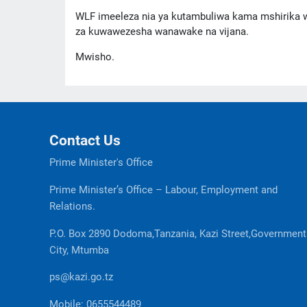
WLF imeeleza nia ya kutambuliwa kama mshirika wa
za kuwawezesha wanawake na vijana.
Mwisho.
Contact Us
Prime Minister's Office
Prime Minister’s Office – Labour, Employment and
Relations.
P.O. Box 2890 Dodoma,Tanzania, Kazi Street,Government
City, Mtumba
ps@kazi.go.tz
Mobile: 0655544489