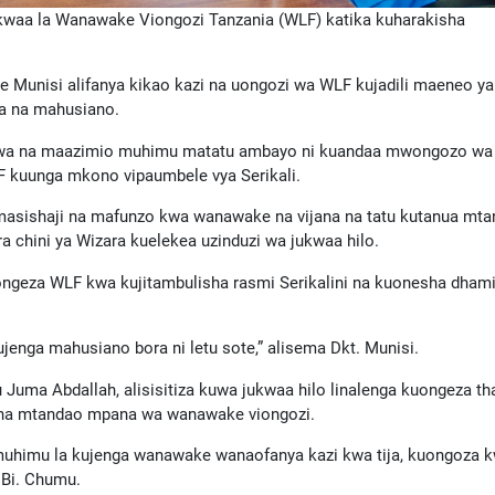
ukwaa la Wanawake Viongozi Tanzania (WLF) katika kuharakisha
ine Munisi alifanya kikao kazi na uongozi wa WLF kujadili maeneo ya
ira na mahusiano.
na kuwa na maazimio muhimu matatu ambayo ni kuandaa mwongozo wa
 kuunga mkono vipaumbele vya Serikali.
masishaji na mafunzo kwa wanawake na vijana na tatu kutanua mt
 chini ya Wizara kuelekea uzinduzi wa jukwaa hilo.
pongeza WLF kwa kujitambulisha rasmi Serikalini na kuonesha dhami
jenga mahusiano bora ni letu sote,” alisema Dkt. Munisi.
Juma Abdallah, alisisitiza kuwa jukwaa hilo linalenga kuongeza t
shi na mtandao mpana wa wanawake viongozi.
muhimu la kujenga wanawake wanaofanya kazi kwa tija, kuongoza 
 Bi. Chumu.