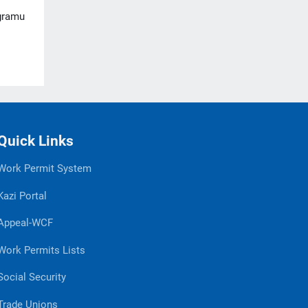
ogramu
Quick Links
Work Permit System
Kazi Portal
Appeal-WCF
Work Permits Lists
Social Security
Trade Unions