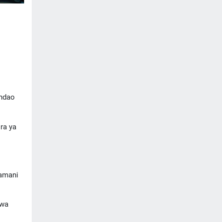
andao
ra ya
hamani
kwa