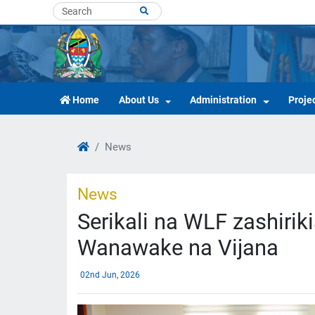
Home
About Us
Administration
Proje
News
News
Serikali na WLF zashiri
Wanawake na Vijana
02nd Jun, 2026