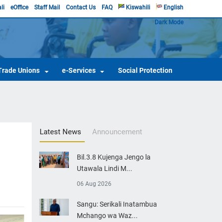
li
eOffice
Staff Mail
Contact Us
FAQ
Kiswahili
English
Dark Mode
Trade Unions
e-Services
Social Protection
Latest News
Announcement
Bil.3.8 Kujenga Jengo la
Utawala Lindi M...
06 Aug 2026
Sangu: Serikali Inatambua
Mchango wa Waz...