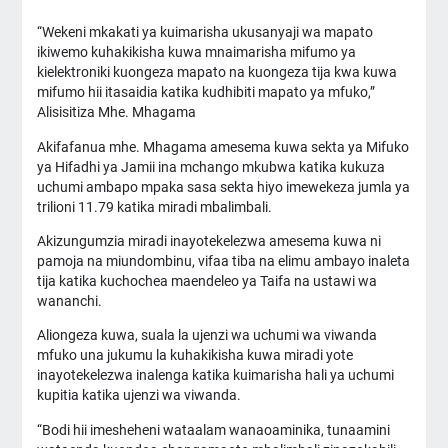
“Wekeni mkakati ya kuimarisha ukusanyaji wa mapato
ikiwemo kuhakikisha kuwa mnaimarisha mifumo ya
kielektroniki kuongeza mapato na kuongeza tija kwa kuwa
mifumo hii itasaidia katika kudhibiti mapato ya mfuko,”
Alisisitiza Mhe. Mhagama
Akifafanua mhe. Mhagama amesema kuwa sekta ya Mifuko
ya Hifadhi ya Jamii ina mchango mkubwa katika kukuza
uchumi ambapo mpaka sasa sekta hiyo imewekeza jumla ya
trilioni 11.79 katika miradi mbalimbali.
Akizungumzia miradi inayotekelezwa amesema kuwa ni
pamoja na miundombinu, vifaa tiba na elimu ambayo inaleta
tija katika kuchochea maendeleo ya Taifa na ustawi wa
wananchi.
Aliongeza kuwa, suala la ujenzi wa uchumi wa viwanda
mfuko una jukumu la kuhakikisha kuwa miradi yote
inayotekelezwa inalenga katika kuimarisha hali ya uchumi
kupitia katika ujenzi wa viwanda.
“Bodi hii imesheheni wataalam wanaoaminika, tunaamini