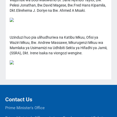
Wajumbe wa bodi wakiwemo Bi. Jane Nyimbo Taylor, Bw.
Pelesi Jonathan, Bw.David Magese, Bw.Fred Hans Kipamila,
Dkt.Elirehema J. Doriye na Bw. Ahmed A Msaki.
Uzinduzi huo pia ulihudhuriwa na Katibu Mkuu, Ofisi ya
Waziri Mkuu, Bw. Andrew Massawe, Mkurugenzi Mkuu wa
Mamlaka ya Usimamizi na Udhibiti Sekta ya Hifadhi ya Jamii,
(SSRA), Dkt. Irene Isaka na viongozi wengine.
Contact Us
Prime Minister's Office