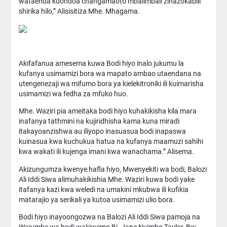
wataenda kuondoa changamaoto mbalimbali zinazokabili
shirika hilo,” Alisisitiza Mhe. Mhagama.
Akifafanua amesema kuwa Bodi hiyo inalo jukumu la
kufanya usimamizi bora wa mapato ambao utaendana na
utengenezaji wa mifumo bora ya kielekitroniki ili kuimarisha
usimamizi wa fedha za mfuko huo.
Mhe. Waziri pia ameitaka bodi hiyo kuhakikisha kila mara
inafanya tathmini na kujiridhisha kama kuna miradi
itakayoanzishwa au iliyopo inasuasua bodi inapaswa
kuinasua kwa kuchukua hatua na kufanya maamuzi sahihi
kwa wakati ili kujenga imani kwa wanachama.” Alisema.
Akizungumza kwenye hafla hiyo, Mwenyekiti wa bodi, Balozi
Ali Iddi Siwa alimuhakikishia Mhe. Waziri kuwa bodi yake
itafanya kazi kwa weledi na umakini mkubwa ili kufikia
matarajio ya serikali ya kutoa usimamizi ulio bora.
Bodi hiyo inayoongozwa na Balozi Ali Iddi Siwa pamoja na