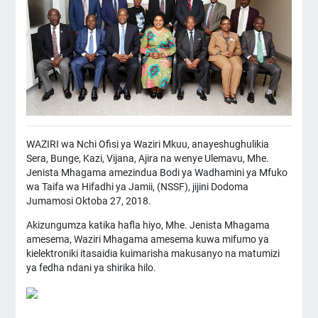
WAZIRI wa Nchi Ofisi ya Waziri Mkuu, anayeshughulikia
Sera, Bunge, Kazi, Vijana, Ajira na wenye Ulemavu, Mhe.
Jenista Mhagama amezindua Bodi ya Wadhamini ya Mfuko
wa Taifa wa Hifadhi ya Jamii, (NSSF), jijini Dodoma
Jumamosi Oktoba 27, 2018.
Akizungumza katika hafla hiyo, Mhe. Jenista Mhagama
amesema, Waziri Mhagama amesema kuwa mifumo ya
kielektroniki itasaidia kuimarisha makusanyo na matumizi
ya fedha ndani ya shirika hilo.