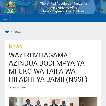
The United Republic of Tanzania
Prime Minister's Office
Labour, Employment and Relations
News
News
WAZIRI MHAGAMA
AZINDUA BODI MPYA YA
MFUKO WA TAIFA WA
HIFADHI YA JAMII (NSSF)
29th Oct, 2018