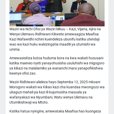
Waziri wa Nchi Ofisi ya Waziri Mkuu – Kazi, Vijana, Ajira na
Wenye Ulemavu Ridhiwani Kikwete amewaagiza Maafisa
Kazi Wafawidhi nchini kuendeleza ubunifu katika utendaji
wao wa kazi huku wakizingatia maadili ya utumishi wa
umma.
Amewasisitiza kutoa huduma bora na kwa wakati hususani
katika maeneo nyeti yanayohusisha usuluhishi wa migogoro
ya kikazi na malalamiko ya wananchi mara yanapofikishwa
kwenye ofisi zao.
Waziri Ridhiwani alieleza hayo Septemba 12, 2025 mkoani
Morogoro wakati wa Kikao kazi cha kuandaa mwongozo wa
ukaguzi mahali pa kazi ili kujumuisha masuala ya
wafanyakazi wa Nyumbani, Watu wenye Ulemavu na
Utumikishwaji wa Mtoto.
Katika hatua nyingine, amewataka Maafisa hao kuongeza