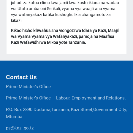
juhudi za kutoa elimu kwa jamii kwa kushirikiana na wadau
wa Utatu amba oni Serikali, vyama vya waajili ana vyama
vya wafanyakazi katika kushughulikia changamoto za
kikazi.
Kikao hicho kiliwahusisha viongozi wa Idara ya Kazi, Msajili
wa Vyama Vyama vya Wafanyakazi, pamoja na Maafisa
Kazi Wafawidhi wa Mikoa yote Tanzania.
Contact Us
Prime Minister's Office
Prime Minister’s Office – Labour, Employment and Relations.
P.O. Box 2890 Dodoma,Tanzania, Kazi Street,Government City,
Mtumba
ps@kazi.go.tz